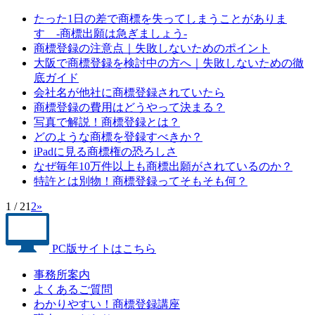
たった1日の差で商標を失ってしまうことがありま
す -商標出願は急ぎましょう-
商標登録の注意点｜失敗しないためのポイント
大阪で商標登録を検討中の方へ｜失敗しないための徹
底ガイド
会社名が他社に商標登録されていたら
商標登録の費用はどうやって決まる？
写真で解説！商標登録とは？
どのような商標を登録すべきか？
iPadに見る商標権の恐ろしさ
なぜ毎年10万件以上も商標出願がされているのか？
特許とは別物！商標登録ってそもそも何？
1 / 2
1
2
»
PC版サイトはこちら
事務所案内
よくあるご質問
わかりやすい！商標登録講座